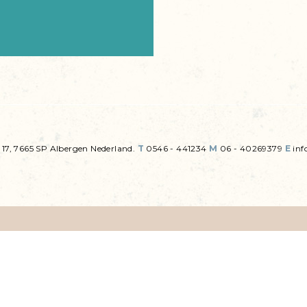
 17, 7665 SP Albergen Nederland.
T
0546 - 441234
M
06 - 40269379
E
inf