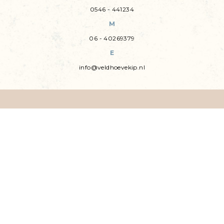
0546 - 441234
M
06 - 40269379
E
info@veldhoevekip.nl